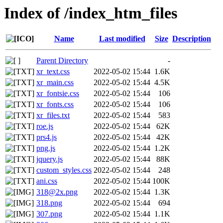
Index of /index_htm_files
Name
Last modified
Size
Description
Parent Directory
-
xr_text.css
2022-05-02 15:44
1.6K
xr_main.css
2022-05-02 15:44
4.5K
xr_fontsie.css
2022-05-02 15:44
106
xr_fonts.css
2022-05-02 15:44
106
xr_files.txt
2022-05-02 15:44
583
roe.js
2022-05-02 15:44
62K
prs4.js
2022-05-02 15:44
42K
png.js
2022-05-02 15:44
1.2K
jquery.js
2022-05-02 15:44
88K
custom_styles.css
2022-05-02 15:44
248
ani.css
2022-05-02 15:44
100K
318@2x.png
2022-05-02 15:44
1.3K
318.png
2022-05-02 15:44
694
307.png
2022-05-02 15:44
1.1K